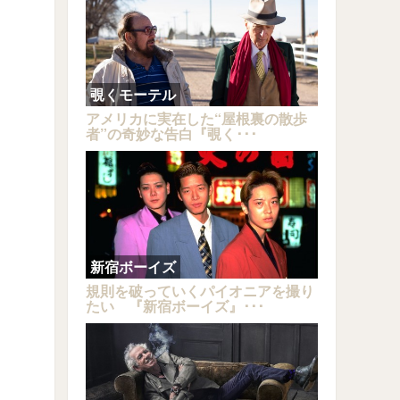
覗くモーテル
アメリカに実在した“屋根裏の散歩
者”の奇妙な告白『覗く･･･
新宿ボーイズ
規則を破っていくパイオニアを撮り
たい 『新宿ボーイズ』･･･