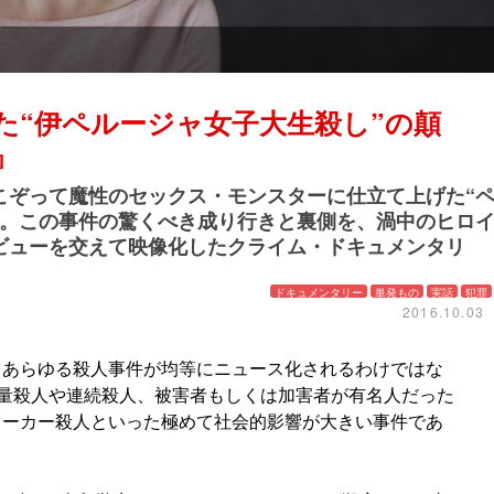
た“伊ペルージャ女子大生殺し”の顛
』
こぞって魔性のセックス・モンスターに仕立て上げた“
”。この事件の驚くべき成り行きと裏側を、渦中のヒロ
ビューを交えて映像化したクライム・ドキュメンタリ
ドキュメンタリー
単発もの
実話
犯罪
2016.10.03
、あらゆる殺人事件が均等にニュース化されるわけではな
大量殺人や連続殺人、被害者もしくは加害者が有名人だった
トーカー殺人といった極めて社会的影響が大きい事件であ