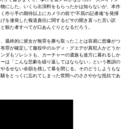
い物にした。いくら出演料をもらったかは知らないが、本作
く作り手の期待以上にカメラの前で“不屈の記者魂”を発揮
上げを連発した報道責任に関するピサの開き直った言い訳
っと観た者すべてが口あんぐりとなるだろう。
も、最終的に彼女が無罪を勝ち取ったことは容易に想像がつ
、有罪が確定して服役中のルディ・グエデが真犯人かどうか
マンダもソレシトも、カーチャーの遺族も途方に暮れるしか
リーは「こんな悲劇を繰り返してはならない」という教訓の
だやるせない余韻を残して幕を閉じる。そのどうしようもな
狂騒をとっくに忘れてしまった世間へのささやかな抵抗であ