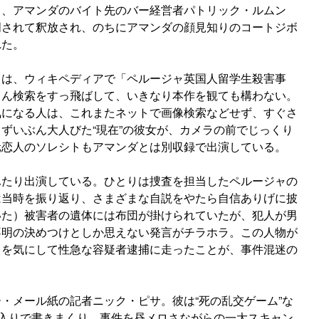
ト、アマンダのバイト先のバー経営者パトリック・ルムン
明されて釈放され、のちにアマンダの顔見知りのコートジボ
れた。
ては、ウィキペディアで「ペルージャ英国人留学生殺害事
ろん検索をすっ飛ばして、いきなり本作を観ても構わない。
気になる人は、これまたネットで画像検索などせず、すぐさ
ずいぶん大人びた“現在”の彼女が、カメラの前でじっくり
元恋人のソレシトもアマンダとは別収録で出演している。
ふたり出演している。ひとりは捜査を担当したペルージャの
は当時を振り返り、さまざまな自説をやたら自信ありげに披
いた）被害者の遺体には布団が掛けられていたが、犯人が男
不明の決めつけとしか思えない発言がチラホラ。この人物が
目を気にして性急な容疑者逮捕に走ったことが、事件混迷の
・メール紙の記者ニック・ピサ。彼は“死の乱交ゲーム”な
名入りで書きまくり、事件を昼メロさながらの一大スキャン