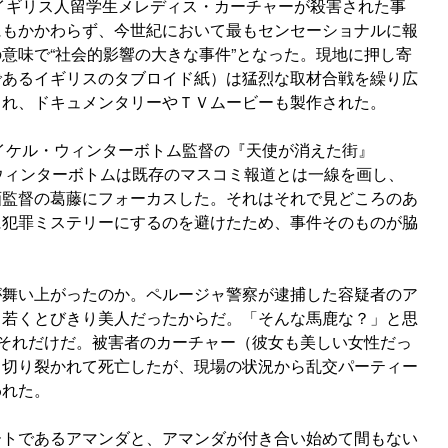
でイギリス人留学生メレディス・カーチャーが殺害された事
にもかかわらず、今世紀において最もセンセーショナルに報
意味で“社会的影響の大きな事件”となった。現地に押し寄
であるイギリスのタブロイド紙）は猛烈な取材合戦を繰り広
され、ドキュメンタリーやＴＶムービーも製作された。
マイケル・ウィンターボトム監督の『天使が消えた街』
ウィンターボトムは既存のマスコミ報道とは一線を画し、
画監督の葛藤にフォーカスした。それはそれで見どころのあ
に犯罪ミステリーにするのを避けたため、事件そのものが脇
が舞い上がったのか。ペルージャ警察が逮捕した容疑者のア
、若くとびきり美人だったからだ。「そんな馬鹿な？」と思
”それだけだ。被害者のカーチャー（彼女も美しい女性だっ
く切り裂かれて死亡したが、現場の状況から乱交パーティー
われた。
ートであるアマンダと、アマンダが付き合い始めて間もない