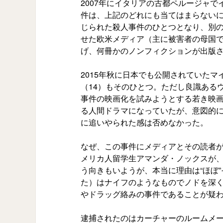
2007年にイタリアの古都ペルージャ
件は、上記のどれにも当てはまらない
じられた殺人事件のひとつとなり、別の
せた欧米メディア（主に被害者の母国
げ、何冊かのノンフィクションが出版
2015年秋に日本でも公開されていた
（14）もそのひとつ。ただし良識ある
事件の映画化を試みようとする若き映
る人間ドラマになっていたが、意図的
に追いやられた感は否めなかった。
なぜ、この事件にメディアとその読者
メリカ人留学生アマンダ・ノックスが
う向きもいようが、本当に理由は“ほぼ
た）はナイフのようなものでノドを深
やドラッグ絡みの事件であることが疑
逮捕されたのはカーチャーのルームメ