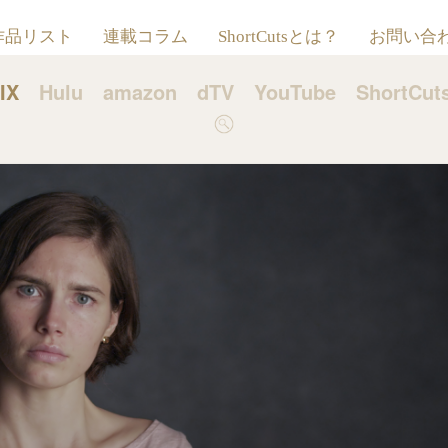
作品リスト
連載コラム
ShortCutsとは？
お問い合
IX
Hulu
amazon
dTV
YouTube
ShortCu
検
索