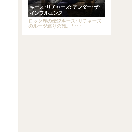
キース･リチャーズ: アンダー･ザ･
インフルエンス
ロック界の伝説キース･リチャーズ
のルーツ巡りの旅｡ 『･･･