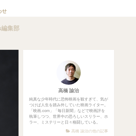
わせ
ts編集部
高橋 諭治
純真な少年時代に恐怖映画を観すぎて、気が
つけば人生を踏み外していた映画ライター。
「映画.com」「毎日新聞」などで映画評を
執筆しつつ、世界中の恐ろしいスリラー、ホ
ラー、ミステリーと日々格闘している。
高橋 諭治の他の記事