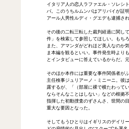
イタリア人の恋人ラファエル・ソレシ
バ。このうちルムンバはアリバイが証
アール人男性ルディ・グエデも逮捕さ
その後の二転三転した裁判経過に関し
件」を検索して参照してほしい。もち
また、アマンダがどれほど美人なのか
ま本編を観るといい。事件発生時よりも
とインタビューに答えているからだ。
そのほか本作には重要な事件関係者が
主任検事ジュリアーノ・ミニーニ。彼
露するが、「（部屋に裸で横たわって
ならそんなことはしない」などの根拠
指揮した初動捜査のずさんさ、世間の
重大な要因となった。
そしてもうひとりはイギリスのデイリー
どの扇情的な見出しの“スクープ”を署