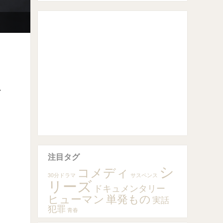
ペ
イ
注目タグ
シ
コメディ
30分ドラマ
サスペンス
リーズ
ドキュメンタリー
ヒューマン
単発もの
実話
犯罪
青春