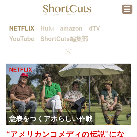
menu
NETFLIX
Hulu
amazon
dTV
YouTube
ShortCuts編集部
検
索
NETFLIX
意表をつくアホらしい作戦
“アメリカンコメディの伝説”にな