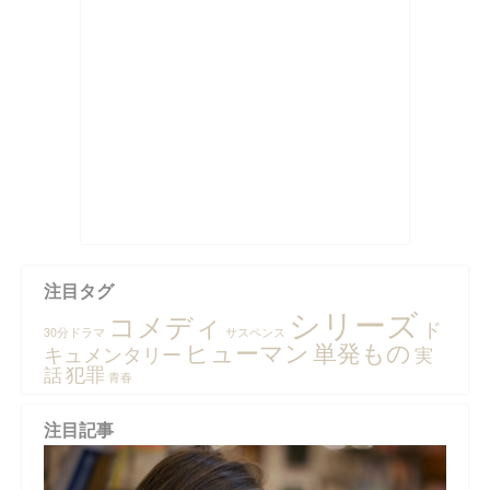
注目タグ
シリーズ
コメディ
ド
30分ドラマ
サスペンス
ヒューマン
単発もの
キュメンタリー
実
犯罪
話
青春
注目記事