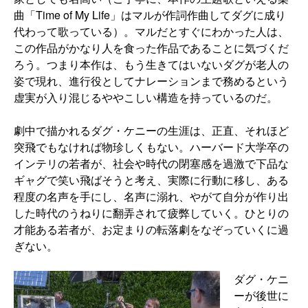
曲「Time of My Life」はマルが作詞作曲してダグに成り
代わって歌っている）。マルだとすぐにわかった人は、
この作品がかなり人を食った作品であることに気づくだ
ろう。つまり本作は、もう生きてはいないダグが老人の
姿で現れ、進行役としてナレーションまで務めるという
虚実が入り混じるややこしい構造を持っているのだ。
劇中で描かれるダグ・ケニーの生涯は、正直、それほど
突飛でもなければ物珍しくもない。ハーバード大学卒の
インテリの若者が、社会や時代の閉塞感を過激で下品な
ギャグで笑い飛ばそうと考え、実際に行動に移し、ある
程度の名声を手にし、名声に溺れ、やがて自分が作り出
した時代のうねりに翻弄されて疲弊していく。ひとりの
才能ある若者が、お定まりの転落劇をなぞっていくに過
ぎない。
ダグ・ケニ
ーが後世に