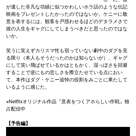
が遺した非凡な功績に似つかわしいホラ話のような伝記
映画をプレゼントしたかったのではないか。ケニーに敬
意を表するには、観客を戸惑わせるほどのデタラメさで
彼の人生をギャグにしてしまうべきだと思ったのではな
いか。
笑うに笑えずカリスマ性も宿っていない劇中のダグを見
る限り（本人もそうだったのかは知らないが）、ギャグ
にして笑い飛ばせているかはともかく、湿っぽさを回避
することで逆にもの悲しさを際立たせている点におい
て、本作はダグ・ケニー追悼の役割をみごとに果たして
いるように感じた。
※Netflixオリジナル作品『意表をつくアホらしい作戦』独
占配信中
【予告編】