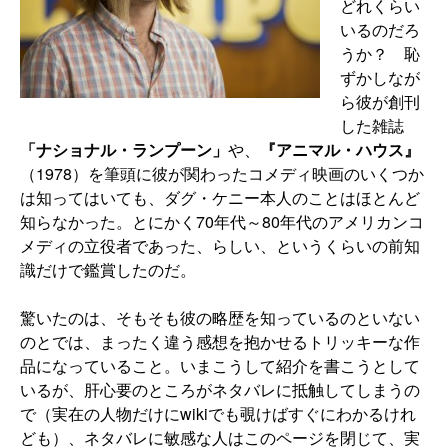
どれくらい
いるのだろ
うか？ 恥
ずかしなが
ら彼が創刊
した雑誌
「ナショナル・ランプーン」
や、
『アニマル・ハウス』
（1978）を筆頭に彼が関わったコメディ映画のいくつか
は知ってはいても、ダグ・ケニー本人のことはほとんど
知らなかった。とにかく70年代～80年代のアメリカンコ
メディの立役者であった、らしい、というくらいの前知
識だけで鑑賞したのだ。
驚いたのは、そもそも彼の略歴を知っているのといない
のとでは、まったく違う感想を抱かせるトリッキーな作
品になっていること。いまこうして紹介を書こうとして
いるが、肝心要のところがネタバレに抵触してしまうの
で（実在の人物だけにwikiでも覗けばすぐにわかるけれ
ども）、ネタバレに敏感な人はこのページを閉じて、実