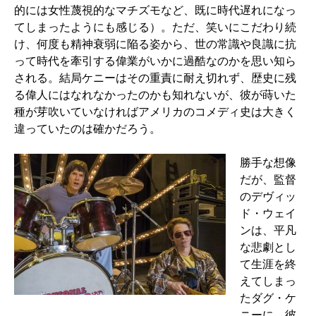
的には女性蔑視的なマチズモなど、既に時代遅れになっ
てしまったようにも感じる）。ただ、笑いにこだわり続
け、何度も精神衰弱に陥る姿から、世の常識や良識に抗
って時代を牽引する偉業がいかに過酷なのかを思い知ら
される。結局ケニーはその重責に耐え切れず、歴史に残
る偉人にはなれなかったのかも知れないが、彼が蒔いた
種が芽吹いていなければアメリカのコメディ史は大きく
違っていたのは確かだろう。
勝手な想像
だが、監督
のデヴィッ
ド・ウェイ
ンは、平凡
な悲劇とし
て生涯を終
えてしまっ
たダグ・ケ
ニーに、彼