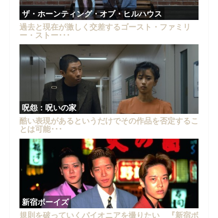
ザ・ホーンティング・オブ・ヒルハウス
過去と現在が激しく交差するゴースト・ファミリ
ー・ストー･･･
呪怨：呪いの家
酷い表現があるというだけでその作品を否定するこ
とは可能･･･
新宿ボーイズ
規則を破っていくパイオニアを撮りたい 『新宿ボ