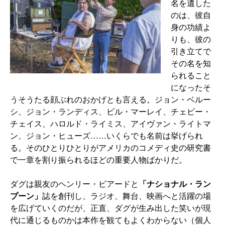
名を遺した
のは、彼自
身の功績よ
りも、彼の
引き立てで
その名を知
られること
になったそ
うそうたる顔ぶれのおかげとも言える。ジョン・ベルー
シ、ジョン・ランディス、ビル・マーレイ、チェビー・
チェイス、ハロルド・ライミス、アイヴァン・ライトマ
ン、ジョン・ヒューズ……いくらでも名前は挙げられ
る。そのひとりひとりがアメリカのコメディ史の研究書
で一章を割り振られるほどの重要人物ばかりだ。
ダグは親友のヘンリー・ビアードと
「ナショナル・ラン
プーン」
誌を創刊し、ラジオ、舞台、映画へと活躍の場
を広げていくのだが、正直、ダグが生み出した笑いが現
代に通じるものかは本作を観てもよくわからない（個人