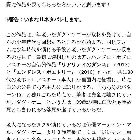
際に作品を観てもらった方がいいと思います！
※警告：いきなりネタバレします。
この作品は、年老いたダグ・ケニーが取材を受けて、自
らの少年時代を回想するところから始まる。同じフレー
ムに少年時代を演じる子役と老いたダグ・ケニーが収ま
るのを見て、最初に連想したのはアレハンドロ・ホドロ
フスキーの自伝的作品
『リアリティのダンス』
（2013）
と
『エンドレス・ポエトリー』
（2016）だった。共に80
代の老ホドロフスキー（本人）が画面内に登場し、時に
自分の分身である主人公に語りかける。「ああそのパタ
ーンね」と独りごちた時点で、筆者は完全に騙されてい
た。ダグ・ケニーという人は、33歳の時に自殺とも事故
死とも言われる転落死を遂げているからだ。
老人になったダグを演じているのは俳優マーティン・マ
ル。ダグ・ケニーより３歳年長で、ミュージシャン、画
家としても名高い（ご丁寧に、本作の主題歌といえる楽