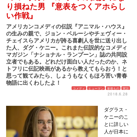
り損ねた男 『意表をつくアホらし
い作戦』
アメリカンコメディの伝説『アニマル・ハウス』
の生みの親で、ジョン・ベルーシやチェヴィー・
チェイスらアメリカが誇る喜劇人を世に送り出し
た人、ダグ・ケニー。これまた伝説的なコメディ
マガジン「ナショナル・ランプーン」誌の共同設
立者でもある。どれだけ面白い人だったのか、ネ
トフリに伝記映画があるから教えてもらおう！と
思って観てみたら、しょうもなくもほろ苦い青春
物語に出くわしたよ！
コメディ
ヒューマン
単発もの
実話
2018.6.28
ダグラス・
ケニーのこ
とに詳しい
人が日本に