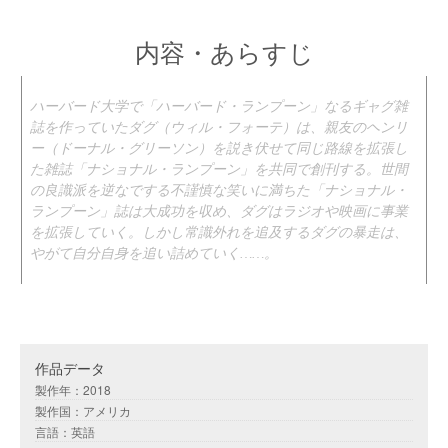
内容・あらすじ
ハーバード大学で「ハーバード・ランプーン」なるギャグ雑
誌を作っていたダグ（ウィル・フォーテ）は、親友のヘンリ
ー（ドーナル・グリーソン）を説き伏せて同じ路線を拡張し
た雑誌「ナショナル・ランプーン」を共同で創刊する。世間
の良識派を逆なでする不謹慎な笑いに満ちた「ナショナル・
ランプーン」誌は大成功を収め、ダグはラジオや映画に事業
を拡張していく。しかし常識外れを追及するダグの暴走は、
やがて自分自身を追い詰めていく……。
作品データ
製作年：2018
製作国：アメリカ
言語：英語