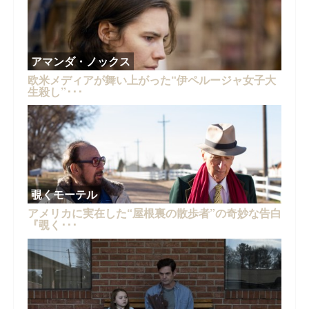
アマンダ・ノックス
欧米メディアが舞い上がった“伊ペルージャ女子大
生殺し”･･･
覗くモーテル
アメリカに実在した“屋根裏の散歩者”の奇妙な告白
『覗く･･･