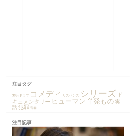
注目タグ
シリーズ
コメディ
ド
30分ドラマ
サスペンス
ヒューマン
単発もの
キュメンタリー
実
犯罪
話
青春
注目記事