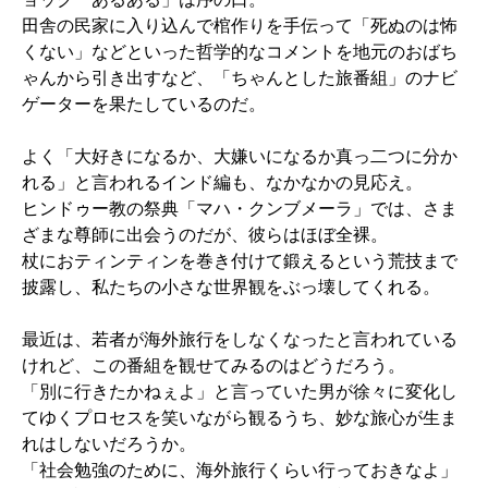
田舎の民家に入り込んで棺作りを手伝って「死ぬのは怖
くない」などといった哲学的なコメントを地元のおばち
ゃんから引き出すなど、「ちゃんとした旅番組」のナビ
ゲーターを果たしているのだ。
よく「大好きになるか、大嫌いになるか真っ二つに分か
れる」と言われるインド編も、なかなかの見応え。
ヒンドゥー教の祭典「マハ・クンブメーラ」では、さま
ざまな尊師に出会うのだが、彼らはほぼ全裸。
杖におティンティンを巻き付けて鍛えるという荒技まで
披露し、私たちの小さな世界観をぶっ壊してくれる。
最近は、若者が海外旅行をしなくなったと言われている
けれど、この番組を観せてみるのはどうだろう。
「別に行きたかねぇよ」と言っていた男が徐々に変化し
てゆくプロセスを笑いながら観るうち、妙な旅心が生ま
れはしないだろうか。
「社会勉強のために、海外旅行くらい行っておきなよ」