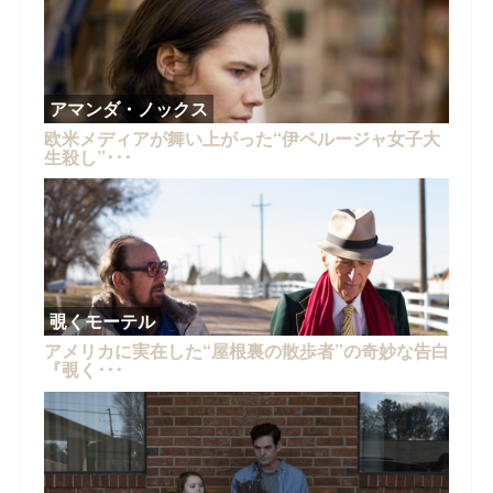
アマンダ・ノックス
欧米メディアが舞い上がった“伊ペルージャ女子大
生殺し”･･･
覗くモーテル
アメリカに実在した“屋根裏の散歩者”の奇妙な告白
『覗く･･･