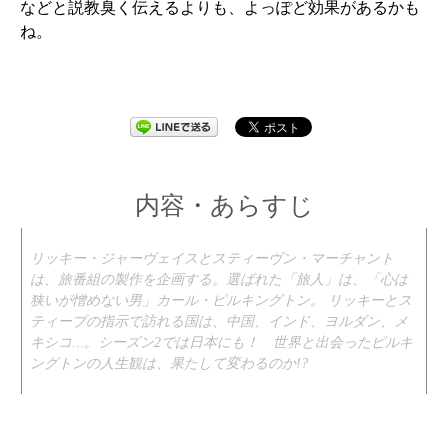
などと説教臭く伝えるよりも、よっぽど効果があるかも
ね。
内容・あらすじ
リッキー・ジャーヴェイスとスティーヴン・マーチャント
は、旅番組の製作を企画する。選ばれた「旅人」は、「心は
狭いが憎めない男」カール・ピルキングトン。 リッキーとス
ティーブの指示で訪れる国は、中国、インド、ヨルダン、メ
キシコ…。シーズン2では日本にも！ 世界と出会ったピルキ
ングトンの人生観は、果たして変わるのか!?