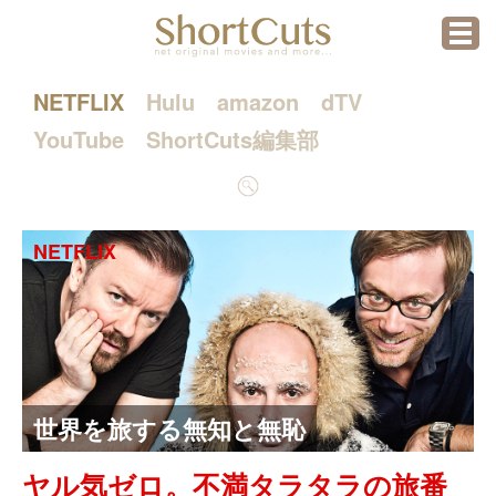
menu
NETFLIX
Hulu
amazon
dTV
YouTube
ShortCuts編集部
検
索
NETFLIX
世界を旅する無知と無恥
ヤル気ゼロ。不満タラタラの旅番