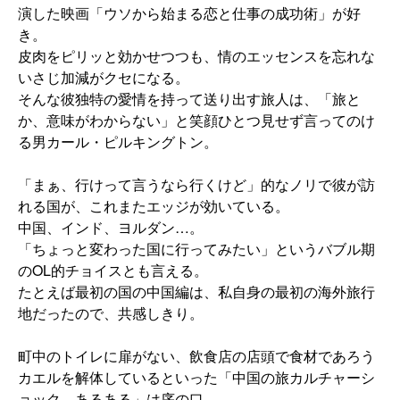
演した映画「ウソから始まる恋と仕事の成功術」が好
き。
皮肉をピリッと効かせつつも、情のエッセンスを忘れな
いさじ加減がクセになる。
そんな彼独特の愛情を持って送り出す旅人は、「旅と
か、意味がわからない」と笑顔ひとつ見せず言ってのけ
る男カール・ピルキングトン。
「まぁ、行けって言うなら行くけど」的なノリで彼が訪
れる国が、これまたエッジが効いている。
中国、インド、ヨルダン…。
「ちょっと変わった国に行ってみたい」というバブル期
のOL的チョイスとも言える。
たとえば最初の国の中国編は、私自身の最初の海外旅行
地だったので、共感しきり。
町中のトイレに扉がない、飲食店の店頭で食材であろう
カエルを解体しているといった「中国の旅カルチャーシ
ョック あるある」は序の口。