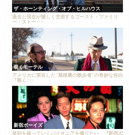
ザ・ホーンティング・オブ・ヒルハウス
過去と現在が激しく交差するゴースト・ファミリ
ー・ストー･･･
覗くモーテル
アメリカに実在した“屋根裏の散歩者”の奇妙な告白
『覗く･･･
新宿ボーイズ
規則を破っていくパイオニアを撮りたい 『新宿ボ