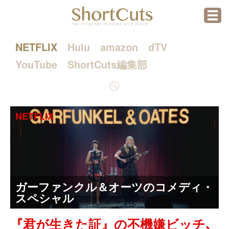
menu
NETFLIX
Hulu
amazon
dTV
YouTube
ShortCuts編集部
検
索
NETFLIX
ガーファンクル＆オーツのコメディ・
スペシャル
『君が生きた証』の不機嫌ビッチ､