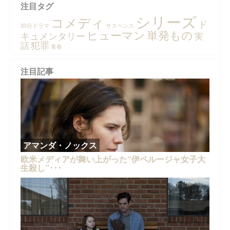
注目タグ
シリーズ
コメディ
ド
30分ドラマ
サスペンス
ヒューマン
単発もの
キュメンタリー
実
犯罪
話
青春
注目記事
アマンダ・ノックス
欧米メディアが舞い上がった“伊ペルージャ女子大
生殺し”･･･