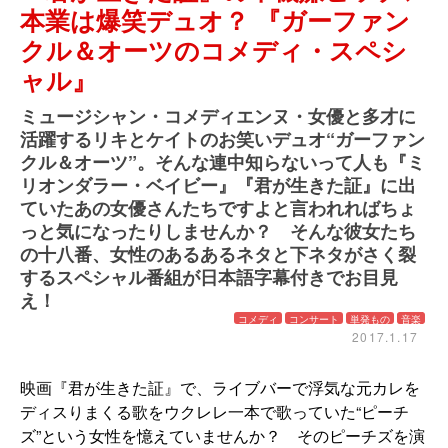
本業は爆笑デュオ？ 『ガーファン
クル＆オーツのコメディ・スペシ
ャル』
ミュージシャン・コメディエンヌ・女優と多才に
活躍するリキとケイトのお笑いデュオ“ガーファン
クル＆オーツ”。そんな連中知らないって人も『ミ
リオンダラー・ベイビー』『君が生きた証』に出
ていたあの女優さんたちですよと言われればちょ
っと気になったりしませんか？ そんな彼女たち
の十八番、女性のあるあるネタと下ネタがさく裂
するスペシャル番組が日本語字幕付きでお目見
え！
コメディ
コンサート
単発もの
音楽
2017.1.17
映画『君が生きた証』で、ライブバーで浮気な元カレを
ディスりまくる歌をウクレレ一本で歌っていた“ピーチ
ズ”という女性を憶えていませんか？ そのピーチズを演