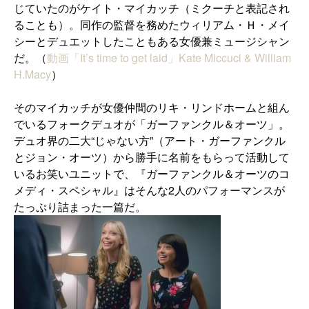
じていたのがケイト・マイカッチ（ミクーチと表記され
ることも）。同作の監督を務めたウィリアム・Ｈ・メイ
シーとデュエットしたこともある女優兼ミュージシャン
だ。（
動画「It’s time to get laid」Kate Miccuci & William
H.Macy
）
そのマイカッチが女優仲間のリキ・リンドホームと組ん
でいるフォークデュオが「ガーファンクル＆オーツ」。
デュオ界の二大“じゃない方”（アート・ガーファンクル
とジョン・オーツ）から勝手に名前をもらって活動して
いるお笑いユニットで、『ガーファンクル＆オーツのコ
メディ・スペシャル』はそんな2人のパフォーマンスが
たっぷり詰まった一篇だ。