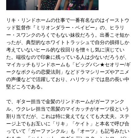
リキ・リンドホームの仕事で一番有名なのはイーストウ
ッド監督作『ミリオンダラー・ベイビー』の、ヒラリ
ー・スワンクのろくでもない妹役だろう。出番こそ短か
ったが、典型的なホワイトトラッシュで自分の損得しか
考えていないヒール的な役回りを憎々し気に演じてい
た。端役なので印象に残っている人は少ないだろうが、
マイカッチもリンドホームも「ビッグバン★セオリー/ギ
ークなボクらの恋愛法則」などドラマシリーズやアニメ
の声優などで活躍しており、ハリウッドでは息の長い中
堅どころである。
で、ギター担当で金髪のリンドホームがガーファンク
ル、ウクレレ担当で黒髪のマイカッチがオーツ役という
割り当てだが、これは特に覚えてなくても大丈夫。ステ
ージ上でもお互いに「リキ」「ケイト」と本名で呼び合
っていて「ガーファンクル」も「オーツ」も記号みたい