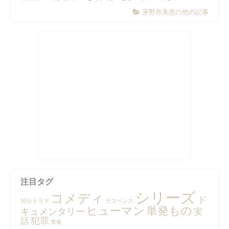
茅野布美恵の他の記事
注目タグ
シリーズ
コメディ
ド
30分ドラマ
サスペンス
ヒューマン
単発もの
キュメンタリー
実
犯罪
話
青春