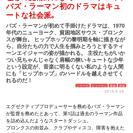
バズ・ラーマン初のドラマはキュ
ートな社会派｡
バズ・ラーマンが初めて手掛けたドラマは、1970
年代のニューヨーク、貧困地区サウス・ブロンク
スが舞台。 ヒップホップの黎明期を軸に描きなが
ら、自分たちの力で人生を掴みとろうとするティ
ーンエイジャーの姿が描かれる。 主役たちがいか
つい兄ちゃんじゃなく肩幅の狭いキュートな少年
という設定が、音楽に明るくない私のような人間
にも「ヒップホップ」のハードルを越えさせてく
れるのだ！
シリーズ
ヒューマン
青春
音楽
2016.8.26
エグゼクティブプロデューサーを務めるバズ・ラーマン
が監督を務めたとあって、第1話は過去のラーマン作品
を詰め込んだようなスタートダッシュ。
ブロンクスの街並み、クラブやディスコ、障害を抱えた