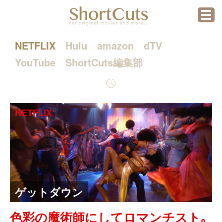
menu
NETFLIX
Hulu
amazon
dTV
YouTube
ShortCuts編集部
検
索
NETFLIX
ゲットダウン
色彩の魔術師にしてロマンチスト｡