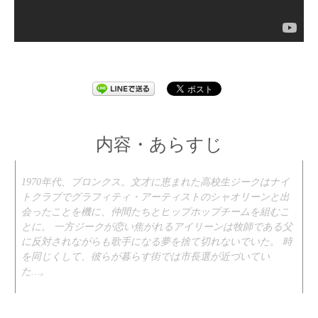
内容・あらすじ
1970年代、ブロンクス。文才に恵まれた高校生ジークはナイ
トクラブでグラフィティ・アーティストのシャオリーンと出
会ったことを機に、仲間たちとヒップホップチームを組むこ
とに。 一方ジークが恋い焦がれるアイリーンは牧師である父
に反対されながらも歌手になる夢を捨て切れないでいた。 時
を同じくして、彼らが暮らす街では市長選が近づいてい
た…。