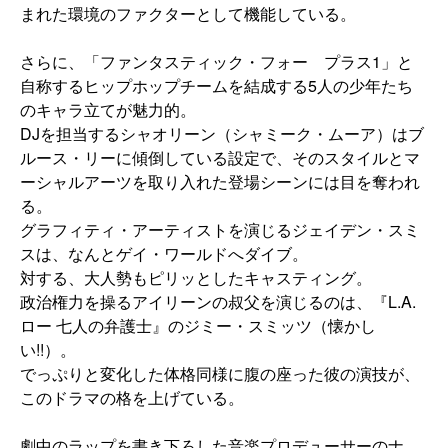
まれた環境のファクターとして機能している。
さらに、「ファンタスティック・フォー プラス1」と
自称するヒップホップチームを結成する5人の少年たち
のキャラ立てが魅力的。
DJを担当するシャオリーン（シャミーク・ムーア）はブ
ルース・リーに傾倒している設定で、そのスタイルとマ
ーシャルアーツを取り入れた登場シーンには目を奪われ
る。
グラフィティ・アーティストを演じるジェイデン・スミ
スは、なんとゲイ・ワールドへダイブ。
対する、大人勢もピリッとしたキャスティング。
政治権力を操るアイリーンの叔父を演じるのは、『L.A.
ロー 七人の弁護士』のジミー・スミッツ（懐かし
い!!）。
でっぷりと変化した体格同様に腹の座った彼の演技が、
このドラマの格を上げている。
劇中のラップを書き下ろした音楽プロデューサーのナ