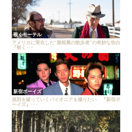
覗くモーテル
アメリカに実在した“屋根裏の散歩者”の奇妙な告白
『覗く･･･
新宿ボーイズ
規則を破っていくパイオニアを撮りたい 『新宿ボ
ーイズ』･･･