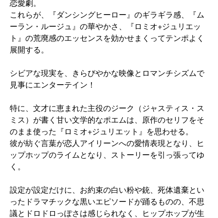
恋愛劇。
これらが、『ダンシングヒーロー』のギラギラ感、『ム
ーラン・ルージュ』の華やかさ、『ロミオ+ジュリエッ
ト』の荒廃感のエッセンスを効かせまくってテンポよく
展開する。
シビアな現実を、きらびやかな映像とロマンチシズムで
見事にエンターテイン！
特に、文才に恵まれた主役のジーク（ジャスティス・ス
ミス）が書く甘い文学的なポエムは、原作のセリフをそ
のまま使った『ロミオ+ジュリエット』を思わせる。
彼が紡ぐ言葉が恋人アイリーンへの愛情表現となり、ヒ
ップホップのライムとなり、ストーリーを引っ張ってゆ
く。
設定が設定だけに、お約束の白い粉や銃、死体遺棄とい
ったドラマチックな黒いエピソードが踊るものの、不思
議とドロドロっぽさは感じられなく、ヒップホップが生