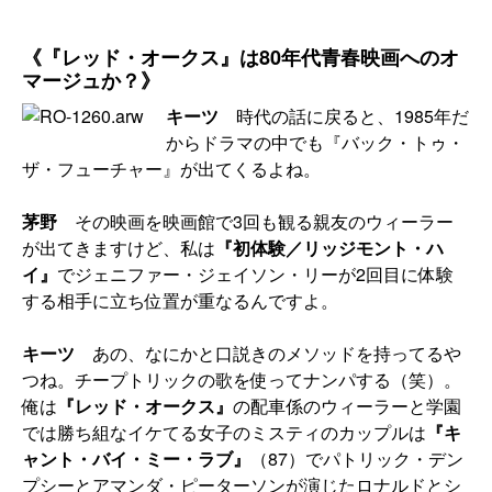
《『レッド・オークス』は80年代青春映画へのオ
マージュか？》
キーツ
時代の話に戻ると、1985年だ
からドラマの中でも『バック・トゥ・
ザ・フューチャー』が出てくるよね。
茅野
その映画を映画館で3回も観る親友のウィーラー
が出てきますけど、私は
『初体験／リッジモント・ハ
イ』
でジェニファー・ジェイソン・リーが2回目に体験
する相手に立ち位置が重なるんですよ。
キーツ
あの、なにかと口説きのメソッドを持ってるや
つね。チープトリックの歌を使ってナンパする（笑）。
俺は
『レッド・オークス』
の配車係のウィーラーと学園
では勝ち組なイケてる女子のミスティのカップルは
『キ
ャント・バイ・ミー・ラブ』
（87）でパトリック・デン
プシーとアマンダ・ピーターソンが演じたロナルドとシ