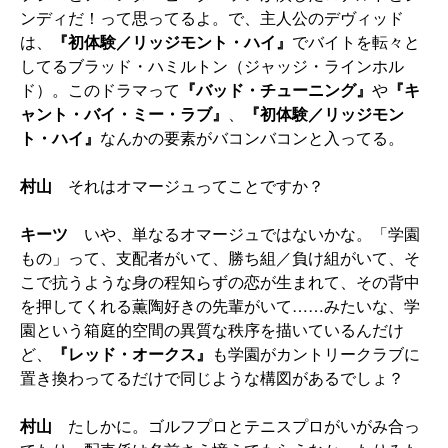
ンディだ！って思ってるよ。で、主人公のデヴィッド
は、
『初体験／リッジモント・ハイ』
でバイトを転々と
してるブラッド・ハミルトン（ジャッジ・ラインホル
ド）。このドラマって
『バッド・チューニング』
や
『キ
ャント・バイ・ミー・ラブ』
、
『初体験／リッジモン
ト・ハイ』
なんかの要素がバコンバコンと入ってる。
村山
それはオマージュってことですか？
キーツ
いや、単なるオマージュではないかな。「学園
もの」って、支配者がいて、勝ち組／負け組がいて、そ
こで抗うような身の程知らずの恋が生まれて、その背中
を押してくれる薫陶好きの先輩がいて……みたいな、学
園という箱庭的空間の異質な秩序を描いているんだけ
ど、
『レッド・オークス』
も学園がカントリークラブに
置き換わってるだけで同じような構図があるでしょ？
村山
たしかに。ゴルフプロとテニスプロがいがみ合っ