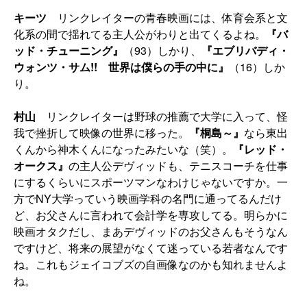
キーツ
リンクレイターの青春映画には、体育会系と文
化系の間で揺れてる主人公がわりと出てくるよね。
『バ
ッド・チューニング』
（93）しかり、
『エブリバディ・
ウォンツ・サム!! 世界は僕らの手の中に』
（16）しか
り。
村山
リンクレイターは野球の推薦で大学に入って、怪
我で挫折して映像の世界に移った。
『桐島～』
なら東出
くんから神木くんになったみたいな（笑）。
『レッド・
オークス』
の主人公デヴィッドも、テニスコーチを仕事
にするくらいにスポーツマンなわけじゃないですか。一
方でNY大学っていう映画学科の名門に通ってるんだけ
ど、お父さんに言われて会計学を専攻してる。明らかに
映画オタクだし、まあデヴィッドのお父さんもそうなん
ですけど、将来の展望がなくて迷っている若者なんです
ね。これもジェイコブズの自画像なのかも知れませんよ
ね。