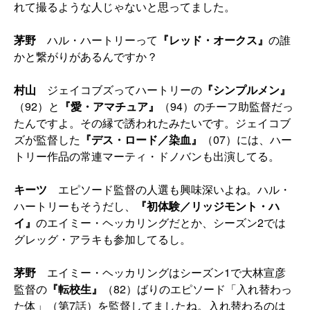
れて撮るような人じゃないと思ってました。
茅野
ハル・ハートリーって
『レッド・オークス』
の誰
かと繋がりがあるんですか？
村山
ジェイコブズってハートリーの
『シンプルメン』
（92）と
『愛・アマチュア』
（94）のチーフ助監督だっ
たんですよ。その縁で誘われたみたいです。ジェイコブ
ズが監督した
『デス・ロード／染血』
（07）には、ハー
トリー作品の常連マーティ・ドノバンも出演してる。
キーツ
エピソード監督の人選も興味深いよね。ハル・
ハートリーもそうだし、
『初体験／リッジモント・ハ
イ』
のエイミー・ヘッカリングだとか、シーズン2では
グレッグ・アラキも参加してるし。
茅野
エイミー・ヘッカリングはシーズン1で大林宣彦
監督の
『転校生』
（82）ばりのエピソード「入れ替わっ
た体」（第7話）を監督してましたね。入れ替わるのは