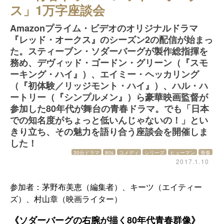
ス」1万字座談会
Amazonプライム・ビデオのオリジナルドラマ
『レッド・オークス』のシーズン2の配信が始まっ
た。スティーブン・ソダーバーグが製作総指揮を
務め、デヴィッド・ゴードン・グリーン（『スモ
ーキング・ハイ』）、エイミー・ヘッカリング
（『初体験／リッジモント・ハイ』）、ハル・ハ
ートリー（『シンプルメン』）ら豪華映画監督が
参加した80年代が舞台の青春ドラマ。でも「日本
での知名度がちょっと低いんじゃないの！」とい
きり立ち、その魅力を語り合う座談会を開催しま
した！
30分ドラマ
80s
コメディ
シリーズ
ヒューマン
青春
2017.1.10
参加者：茅野布美恵（編集者）、キーツ（エイティー
ズ）、村山章（映画ライター）
《ソダーバーグの右腕が描く80年代青春群像》