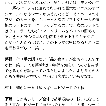
かも。バカになりきれない（笑）。例えば、主人公がア
ート系のパーティに連れて行かれて巨大なペニスのオブ
ジェにぶつかるシーンがあるんだけど、そのペニスのオ
ブジェのカットを、ふわーっと次のソフトクリームの看
板のカットにオーバーラップするの。で、次のカットで
はウィーラーたちがソフトクリームをペロペロ舐めて
る。きっと“チンコ舐め”を彷彿させる下ネタギャグにし
たかったんだろうけど、このドラマの中にあるとどうに
も伝わりづらい（笑）。
茅野
作り手の隠せない「品の良さ」が出ちゃうんです
かね（笑）。でも第8話は80年代を知らない人でも共感
できるものが詰まっていると思いました。より多くの人
たちが共感しやすい。やっぱり恋愛話だからかなあ。
村山
確かに一番甘酸っぱいエピソードですね。
茅野
しかもシリーズ全体で起承転結の「転」になって
る大事なエピソードじゃないですか。「この後、シーズ