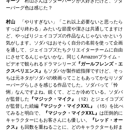
キーツ
村山さんはソダーバーグが大好きだけど、ソダ
ーバーグ色は感じた？
村山
「やりすぎない」「これ以上必要ないと思ったら
すっぱり終わる」みたいな節度や潔さは共通してますけ
ど、やっぱりジェイコブズの作品なんじゃないかという
気がします。ソダバはおそらく自分の名前を使って企画
を通して、ジェイコブズたちクリエイターチームに自由
にさせてるんじゃないかな。同じくAmazonプライム・
ビデオで観られるドラマシリーズ
『ガールフレンズ・エ
クスペリエンス』
もソダバが製作総指揮ですけど、そっ
ちは元ネタがソダバの映画ってこともあってかなりソダ
ーバーグらしさを感じる作品でした。ソダバって「怜
悧」なんですよね。鋭くて、どこか冷めている。ソダバ
が監督した
『マジック・マイク』
（12）とジェイコブズ
が監督した続編
『マジック・マイクXXL』
（15）を比べ
てみると明白で、
『マジック・マイクXXL』
は圧倒的に
キャラクターにもお客さんにも優しい。
『レッド・オー
クス』
も回数を重ねるごとに、どのキャラクターも好ま