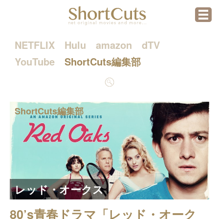
menu
NETFLIX
Hulu
amazon
dTV
YouTube
ShortCuts編集部
検
索
ShortCuts編集部
レッド・オークス
80’s青春ドラマ「レッド・オーク