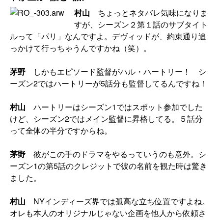
村山
ちょっとネタバレ気味になりま
すが、シーズン２第１話のサブタイト
ルって「パリ」なんですよ。デヴィッドが、約束通り追
っかけて行っちゃうんですかね（笑）。
茅野
しかもエピソード監督がハル・ハートリー！ シ
ーズン2ではハートリーが5話分も監督してるんですね！
村山
ハートリーはシーズン1ではスポット参加でした
けど、シーズン2ではメイン監督に昇格してる。５話分
って全体の半分ですからね。
茅野
彼がこの手のドラマをやるっていうのも意外。シ
ーズン1の第5話のクレジットで彼の名前を観た時は驚き
ました。
村山
NYインディーズ界では孤高な立ち位置ですよね。
オレも本人のオリジナルじゃない企画を他人から依頼さ