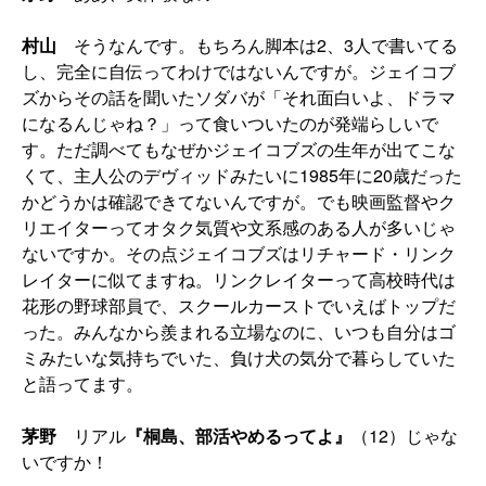
村山
そうなんです。もちろん脚本は2、3人で書いてる
し、完全に自伝ってわけではないんですが。ジェイコブ
ズからその話を聞いたソダバが「それ面白いよ、ドラマ
になるんじゃね？」って食いついたのが発端らしいで
す。ただ調べてもなぜかジェイコブズの生年が出てこな
くて、主人公のデヴィッドみたいに1985年に20歳だった
かどうかは確認できてないんですが。でも映画監督やク
リエイターってオタク気質や文系感のある人が多いじゃ
ないですか。その点ジェイコブズはリチャード・リンク
レイターに似てますね。リンクレイターって高校時代は
花形の野球部員で、スクールカーストでいえばトップだ
った。みんなから羨まれる立場なのに、いつも自分はゴ
ミみたいな気持ちでいた、負け犬の気分で暮らしていた
と語ってます。
茅野
リアル
『桐島、部活やめるってよ』
（12）じゃな
いですか！