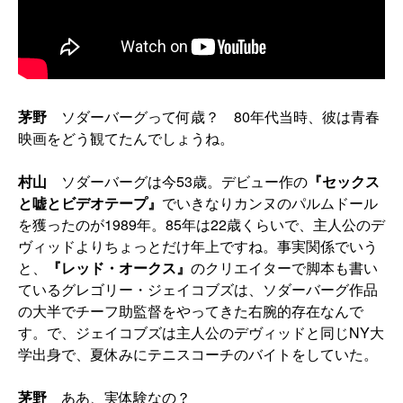
茅野
ソダーバーグって何歳？ 80年代当時、彼は青春
映画をどう観てたんでしょうね。
村山
ソダーバーグは今53歳。デビュー作の
『セックス
と嘘とビデオテープ』
でいきなりカンヌのパルムドール
を獲ったのが1989年。85年は22歳くらいで、主人公のデ
ヴィッドよりちょっとだけ年上ですね。事実関係でいう
と、
『レッド・オークス』
のクリエイターで脚本も書い
ているグレゴリー・ジェイコブズは、ソダーバーグ作品
の大半でチーフ助監督をやってきた右腕的存在なんで
す。で、ジェイコブズは主人公のデヴィッドと同じNY大
学出身で、夏休みにテニスコーチのバイトをしていた。
茅野
ああ、実体験なの？