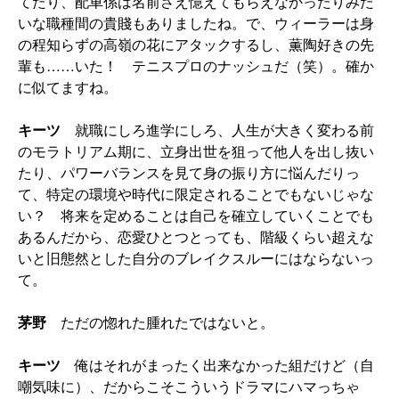
てたり、配車係は名前さえ憶えてもらえなかったりみた
いな職種間の貴賤もありましたね。で、ウィーラーは身
の程知らずの高嶺の花にアタックするし、薫陶好きの先
輩も……いた！ テニスプロのナッシュだ（笑）。確か
に似てますね。
キーツ
就職にしろ進学にしろ、人生が大きく変わる前
のモラトリアム期に、立身出世を狙って他人を出し抜い
たり、パワーバランスを見て身の振り方に悩んだりっ
て、特定の環境や時代に限定されることでもないじゃな
い？ 将来を定めることは自己を確立していくことでも
あるんだから、恋愛ひとつとっても、階級くらい超えな
いと旧態然とした自分のブレイクスルーにはならないっ
て。
茅野
ただの惚れた腫れたではないと。
キーツ
俺はそれがまったく出来なかった組だけど（自
嘲気味に）、だからこそこういうドラマにハマっちゃ