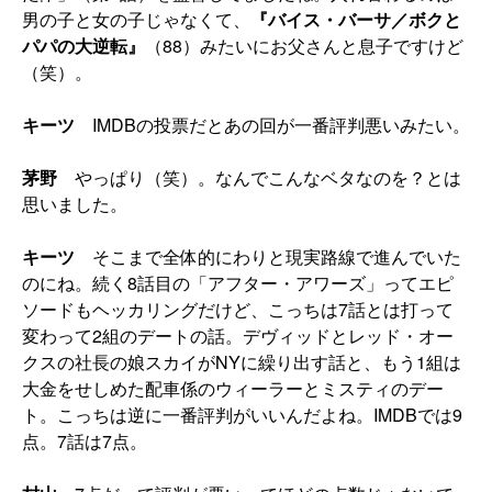
男の子と女の子じゃなくて、
『バイス・バーサ／ボクと
パパの大逆転』
（88）みたいにお父さんと息子ですけど
（笑）。
キーツ
IMDBの投票だとあの回が一番評判悪いみたい。
茅野
やっぱり（笑）。なんでこんなベタなのを？とは
思いました。
キーツ
そこまで全体的にわりと現実路線で進んでいた
のにね。続く8話目の「アフター・アワーズ」ってエピ
ソードもヘッカリングだけど、こっちは7話とは打って
変わって2組のデートの話。デヴィッドとレッド・オー
クスの社長の娘スカイがNYに繰り出す話と、もう1組は
大金をせしめた配車係のウィーラーとミスティのデー
ト。こっちは逆に一番評判がいいんだよね。IMDBでは9
点。7話は7点。