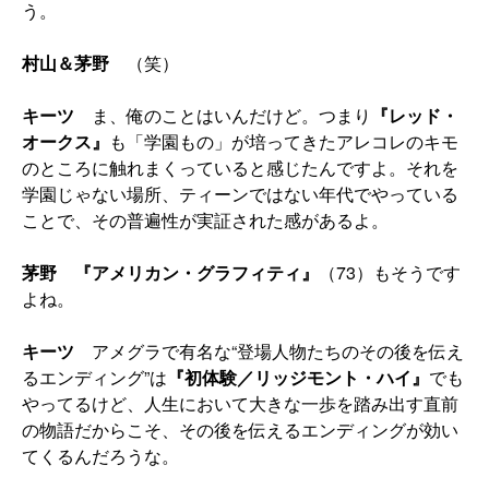
う。
村山＆茅野
（笑）
キーツ
ま、俺のことはいんだけど。つまり
『レッド・
オークス』
も「学園もの」が培ってきたアレコレのキモ
のところに触れまくっていると感じたんですよ。それを
学園じゃない場所、ティーンではない年代でやっている
ことで、その普遍性が実証された感があるよ。
茅野
『アメリカン・グラフィティ』
（73）もそうです
よね。
キーツ
アメグラで有名な“登場人物たちのその後を伝え
るエンディング”は
『初体験／リッジモント・ハイ』
でも
やってるけど、人生において大きな一歩を踏み出す直前
の物語だからこそ、その後を伝えるエンディングが効い
てくるんだろうな。