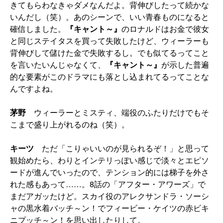
きてもらわなきゃダメなんだよ。背伸びしたって続かな
いんだし（笑）。あのシーンで、いい青春ものになると
確信しました。
『キャント～』
のロナルドはお金で彼女
と同じステイタスを買って失敗したけど、ウィーラーも
背伸びして儲けた金で失敗するし。でも似てるってこと
を言いたいんじゃなくて、
『キャント～』
が示した普遍
的な要素がこのドラマにも落とし込まれてるってことな
んですよね。
茅野
ウィーラーとミスティ、端役のふたりだけでもそ
こまで盛り上がれるのね（笑）。
キーツ
ただ「こりゃいいのが見られるぞ！」と思って
観始めたら、わりとインテリっぽい感じで淡々とエピソ
ードが進んでいったので、テンション的には梯子を外さ
れた感もあって……。8話の「アフター・アワーズ」で
まだアガッたけど。スカイ役のアレクサンドラ・ソーシ
ャの黒水着バッチ～ン！でフィービー・ケイツの赤ビキ
ニプッチ～ン！を思い出したりして。