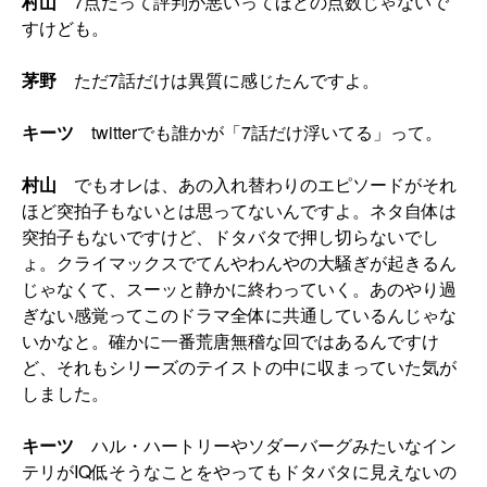
村山
7点だって評判が悪いってほどの点数じゃないで
すけども。
茅野
ただ7話だけは異質に感じたんですよ。
キーツ
twitterでも誰かが「7話だけ浮いてる」って。
村山
でもオレは、あの入れ替わりのエピソードがそれ
ほど突拍子もないとは思ってないんですよ。ネタ自体は
突拍子もないですけど、ドタバタで押し切らないでし
ょ。クライマックスでてんやわんやの大騒ぎが起きるん
じゃなくて、スーッと静かに終わっていく。あのやり過
ぎない感覚ってこのドラマ全体に共通しているんじゃな
いかなと。確かに一番荒唐無稽な回ではあるんですけ
ど、それもシリーズのテイストの中に収まっていた気が
しました。
キーツ
ハル・ハートリーやソダーバーグみたいなイン
テリがIQ低そうなことをやってもドタバタに見えないの