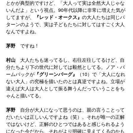
とかが典型的ですけど、「大人って実は全然大人じゃな
いんだよ」という視点。90年代以降に非常に増えた気が
してますが、
『レッド・オークス』
の大人たちは同じパ
ターンのようで、実は子どもたちに対してはすごく大人
なんですよね。
茅野
ですね！
村山
大人たちも迷ってるし、右往左往してるけど、自
分たちより下の世代に対しては毅然としてる。ノア・バ
ームバックが
『グリーンバーグ』
（10）で「大人になれ
ない大人」の究極を描いたのとは真逆ですよね。立場が
違えば大人は大人として振る舞うんだっていうことをち
ゃんと描いてる。
茅野
自分が大人になって思うのは、親の言うことって
だいたいは正しいんですよね（笑）。それが唯一の正解
ではないけど、正解のひとつではあると感じられるよう
になった今だから、それがより明確に見えてくるのかも