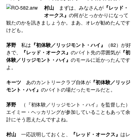
村山
まずは、みなさんが
『レッド・
オークス』
の何がとっかかりになって
観たのかを訊きましょうか。まあ、オレが勧めたんです
けども。
茅野
私は
『初体験／リッジモント・ハイ』
（82）が好
きで、
『レッド・オークス』
のバイト先の雰囲気が
『初
体験／リッジモント・ハイ』
のモールに近かったんです
よ。
キーツ
あのカントリークラブ自体が
『初体験／リッジ
モント・ハイ』
のバイトの場だったモールだと。
茅野
（『初体験／リッジモント・ハイ』を監督した）
エイミー・ヘッカリングが参加していることもあって余
計にそう思えたんですよね。
村山
一応説明しておくと、
『レッド・オークス』
はレ