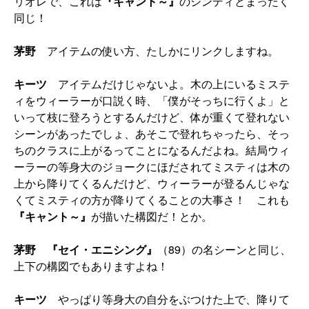
リオレで、これは
『キャント～』
のシンディとまったく
同じ！
茅野
アイテムの使い方、たしかにリンクしますね。
キーツ
アイテムだけじゃないよ。木の上にいるミステ
ィをウィーラーが口説く時、「僕がそっちに行くよ」と
いって枝に登ろうとするんだけど、体が重くて登れない
シーンがあったでしょ、あそこで登れちゃったら、そっ
ちのクラスに上がるってことになるんだよね。結局ウィ
ーラーの等身大のジョークにほだされてミスティは木の
上から降りてくるんだけど、ウィーラーが登るんじゃな
くてミスティの方が降りてくることの大事さ！ これも
『キャント～』
が描いた構図だ！とか。
茅野
『セイ・エニシング』
（89）の名シーンと同じ、
上下の構図でもありますよね！
キーツ
やっぱり等身大の自分をぶつけた上で、降りて