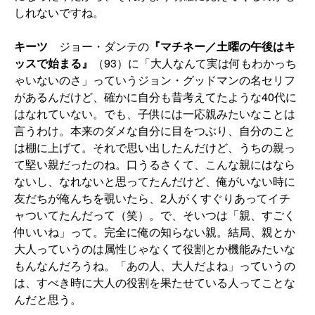
しれないですね。
キーツ
ジョー・ダンテの
『マチネー／土曜の午後はキ
ッスで始まる』
（93）に「大人なんて実は何もわかっち
ゃいないのさ」っていうジョン・グッドマンの名セリフ
があるんだけど、確かに自分も昔考えてたような40代に
はなれていない。でも、子供には一応親みたいなことは
言うわけ。本来のダメな自分に目をつぶり、自分のこと
は棚に上げて。それで思い出したんだけど、うちの親っ
て堅い親だったのね。口うるさくて、こんな親にはなら
ないし、なれないと思ってたんだけど、俺がいない時に
友だちが俺んちを覗いたら、2人がくすぐりあってイチ
ャついてたんだって（笑）。で、そいつは「親、すごく
仲いいね」って。完全に俺の知らない親。結局、親とか
大人っていうのは属性じゃなくて役割とか機能みたいな
もんなんだろうね。「あの人、大人だよね」っていうの
は、すべき時に大人の役割を果たせている人ってことな
んだと思う。