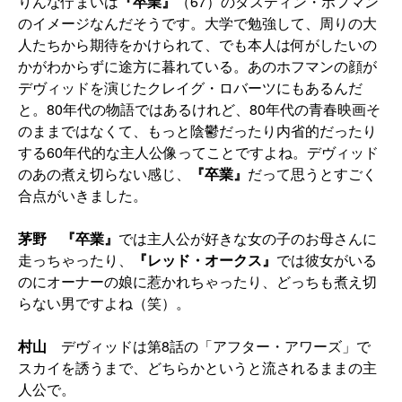
りんな佇まいは
『卒業』
（67）のダスティン・ホフマン
のイメージなんだそうです。大学で勉強して、周りの大
人たちから期待をかけられて、でも本人は何がしたいの
かがわからずに途方に暮れている。あのホフマンの顔が
デヴィッドを演じたクレイグ・ロバーツにもあるんだ
と。80年代の物語ではあるけれど、80年代の青春映画そ
のままではなくて、もっと陰鬱だったり内省的だったり
する60年代的な主人公像ってことですよね。デヴィッド
のあの煮え切らない感じ、
『卒業』
だって思うとすごく
合点がいきました。
茅野
『卒業』
では主人公が好きな女の子のお母さんに
走っちゃったり、
『レッド・オークス』
では彼女がいる
のにオーナーの娘に惹かれちゃったり、どっちも煮え切
らない男ですよね（笑）。
村山
デヴィッドは第8話の「アフター・アワーズ」で
スカイを誘うまで、どちらかというと流されるままの主
人公で。