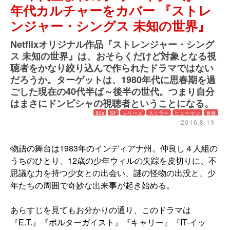
年代カルチャーをカバー 『ストレ
ンジャー・シングス 未知の世界』
Netflixオリジナル作品『ストレンジャー・シング
ス 未知の世界』は、おそらくだけど対象となる視
聴者をかなり絞り込んで作られたドラマではない
だろうか。ターゲットは、1980年代に思春期を過
ごした現在の40代半ば～後半の世代。つまり自分
はまさにドンピシャの視聴者ということになる。
80s
SF
シリーズ
スリラー
ヒューマン
青春
2016.8.19
物語の舞台は1983年のインディアナ州。仲良し４人組の
うちのひとり、12歳の少年ウィルの失踪を皮切りに、不
思議な力を持つ少女との出会い、謎の怪物の出没と、少
年たちの周囲で奇妙な出来事が起き始める。
あらすじを見てもお分かりの通り、このドラマは
『E.T.』『ポルターガイスト』『キャリー』『IT-イッ