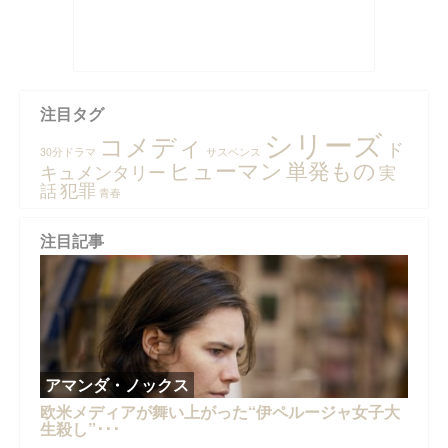
注目タグ
シリーズ
コメディ
ド
30分ドラマ
サスペンス
ヒューマン
単発もの
キュメンタリー
実
犯罪
話
青春
注目記事
アマンダ・ノックス
欧米メディアが舞い上がった“伊ペルージャ女子大
生殺し”･･･