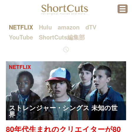
menu
NETFLIX
Hulu
amazon
dTV
YouTube
ShortCuts編集部
検
索
NETFLIX
ストレンジャー・シングス 未知の世
界
80年代生まれのクリエイターが80