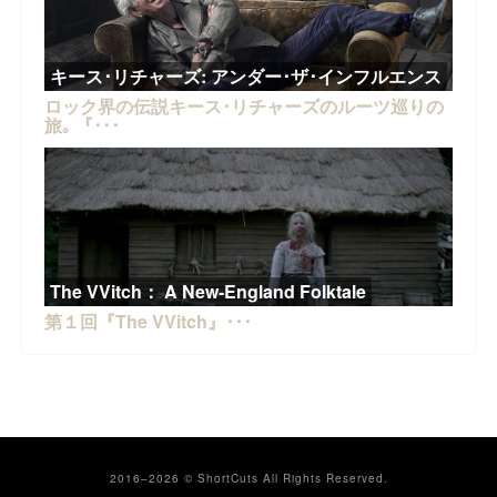
キース･リチャーズ: アンダー･ザ･インフルエンス
ロック界の伝説キース･リチャーズのルーツ巡りの
旅｡ 『･･･
The VVitch： A New-England Folktale
第１回『The VVitch』･･･
2016–2026 © ShortCuts All Rights Reserved.