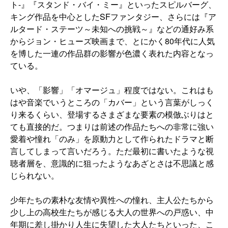
ト-』『スタンド・バイ・ミー』といったスピルバーグ、
キング作品を中心としたSFファンタジー、さらには『ア
ルタード・ステーツ～未知への挑戦～』などの通好み系
からジョン・ヒューズ映画まで、とにかく80年代に人気
を博した一連の作品群の影響が色濃く表れた内容となっ
ている。
いや、「影響」「オマージュ」程度ではない。これはも
はや音楽でいうところの「カバー」という言葉がしっく
り来るくらい、登場するさまざまな要素の模倣ぶりはと
ても直接的だ。つまりは前述の作品たちへの非常に強い
愛着や憧れ「のみ」を原動力として作られたドラマと断
言してしまって言いだろう。ただ最初に書いたような視
聴者層を、意識的に狙ったようなあざとさは不思議と感
じられない。
少年たちの素朴な友情や異性への憧れ、主人公たちから
少し上の高校生たちが感じる大人の世界への戸惑い、中
年期に差し掛かり人生に失望した大人たちといった、こ